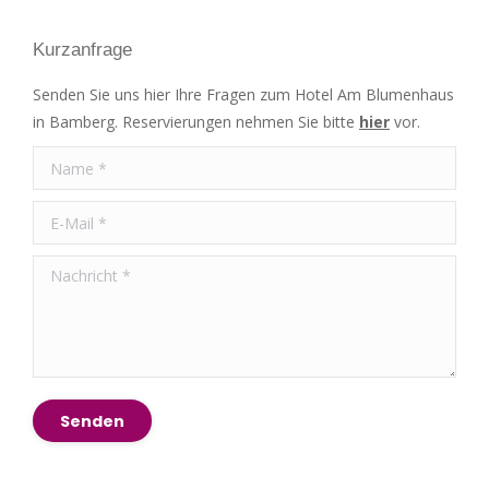
Mail
Kurzanfrage
page
opens
Senden Sie uns hier Ihre Fragen zum Hotel Am Blumenhaus
in
in Bamberg. Reservierungen nehmen Sie bitte
hier
vor.
new
Name *
window
E-Mail *
Nachricht *
Senden